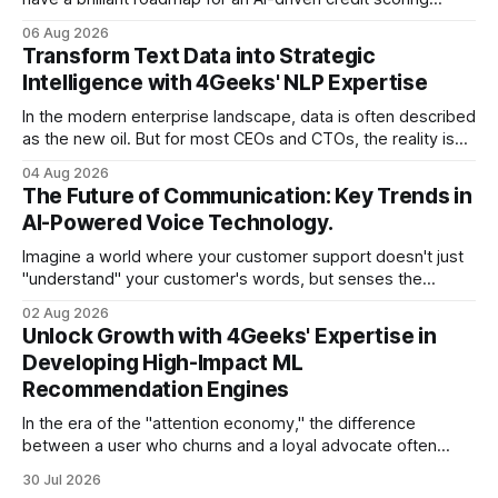
model that could revolutionize your lending process. You
06 Aug 2026
have the talent, the infrastructure, and the ambition. But
Transform Text Data into Strategic
there is one glaring wall in your path: your data is locked
Intelligence with 4Geeks' NLP Expertise
In the modern enterprise landscape, data is often described
as the new oil. But for most CEOs and CTOs, the reality is
less like a refined fuel and more like a vast, untapped
04 Aug 2026
swamp of unstructured text. Emails, customer support
The Future of Communication: Key Trends in
tickets, Slack threads, social media mentions, and PDF
AI-Powered Voice Technology.
reports contain
Imagine a world where your customer support doesn't just
"understand" your customer's words, but senses the
frustration in their voice, adjusts its tone in real-time to be
02 Aug 2026
more empathetic, and solves a complex billing dispute in
Unlock Growth with 4Geeks' Expertise in
thirty seconds—all without a human agent
Developing High-Impact ML
Recommendation Engines
In the era of the "attention economy," the difference
between a user who churns and a loyal advocate often
comes down to a single moment: the moment they find
30 Jul 2026
exactly what they were looking for without having to search