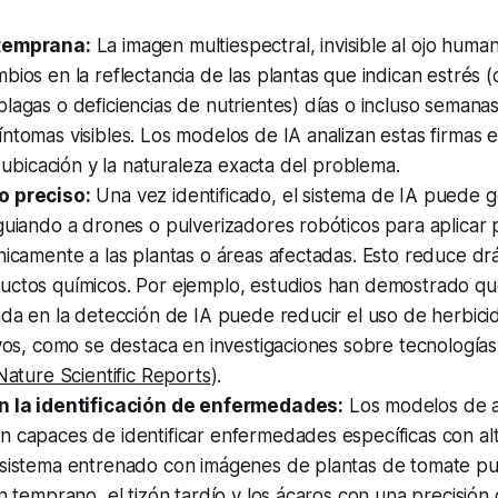
temprana:
La imagen multiespectral, invisible al ojo hum
bios en la reflectancia de las plantas que indican estrés 
lagas o deficiencias de nutrientes) días o incluso semana
ntomas visibles. Los modelos de IA analizan estas firmas 
la ubicación y la naturaleza exacta del problema.
o preciso:
Una vez identificado, el sistema de IA puede 
guiando a drones o pulverizadores robóticos para aplicar p
nicamente a las plantas o áreas afectadas. Esto reduce dr
uctos químicos. Por ejemplo, estudios han demostrado que
ada en la detección de IA puede reducir el uso de herbici
ivos, como se destaca en investigaciones sobre tecnologías
Nature Scientific Reports
).
n la identificación de enfermedades:
Los modelos de a
 capaces de identificar enfermedades específicas con alt
 sistema entrenado con imágenes de plantas de tomate pue
ón temprano, el tizón tardío y los ácaros con una precisió