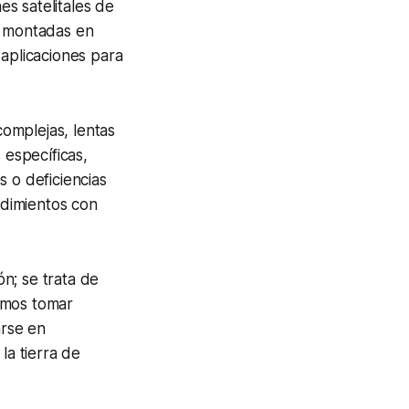
s satelitales de
s montadas en
 aplicaciones para
omplejas, lentas
 específicas,
 o deficiencias
ndimientos con
ión; se trata de
nomos tomar
arse en
la tierra de