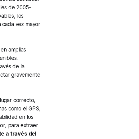
eles de 2005-
vables, los
da cada vez mayor
 en amplias
enibles.
ravés de la
ectar gravemente
 lugar correcto,
rnas como el GPS,
abilidad en los
or, para extraer
te a través del