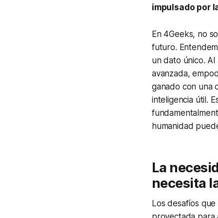
impulsado por l
En 4Geeks, no so
futuro. Entendemo
un dato único. Al 
avanzada, empode
ganado con una c
inteligencia útil.
fundamentalmente
humanidad puede 
La necesid
necesita l
Los desafíos que
proyectada para a