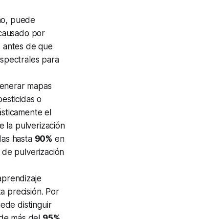
ano, puede
(causado por
s antes de que
espectrales para
generar mapas
esticidas o
ásticamente el
 la pulverización
das hasta
90%
en
 de pulverización
prendizaje
a precisión. Por
de distinguir
n de más del
95%
,