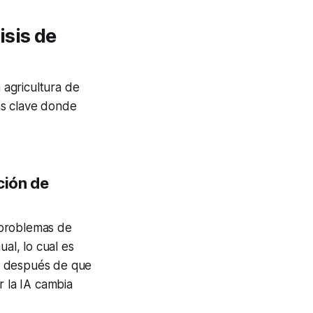
isis de
 agricultura de
as clave donde
ción de
s problemas de
al, lo cual es
o después de que
r la IA cambia