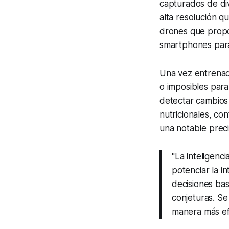
capturados de div
alta resolución q
drones que propor
smartphones para
Una vez entrenad
o imposibles para
detectar cambios 
nutricionales, co
una notable preci
"La inteligenci
potenciar la i
decisiones bas
conjeturas. Se
manera más ef