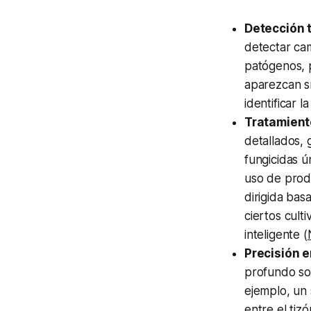
Detección 
detectar cam
patógenos, p
aparezcan sí
identificar 
Tratamient
detallados, 
fungicidas ú
uso de prod
dirigida bas
ciertos cult
inteligente (
Precisión e
profundo son
ejemplo, un
entre el tiz