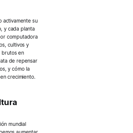
o activamente su
, y cada planta
n por computadora
, cultivos y
s brutos en
 trata de repensar
os, y cómo la
en crecimiento.
ltura
ión mundial
 debemos aumentar