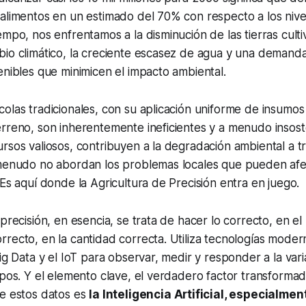
 alimentos en un estimado del 70% con respecto a los niv
empo, nos enfrentamos a la disminución de las tierras culti
bio climático, la creciente escasez de agua y una deman
enibles que minimicen el impacto ambiental.
olas tradicionales, con su aplicación uniforme de insumos
rreno, son inherentemente ineficientes y a menudo insost
rsos valiosos, contribuyen a la degradación ambiental a t
 menudo no abordan los problemas locales que pueden af
 Es aquí donde la Agricultura de Precisión entra en juego.
precisión, en esencia, se trata de hacer lo correcto, en el
recto, en la cantidad correcta. Utiliza tecnologías mode
ig Data y el IoT para observar, medir y responder a la vari
mpos. Y el elemento clave, el verdadero factor transformad
de estos datos es
la Inteligencia Artificial, especialmen