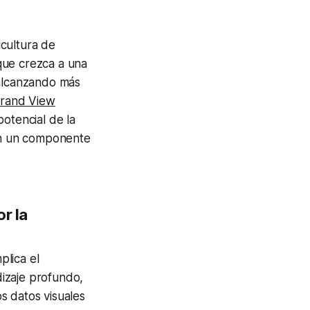
cultura de
que crezca a una
alcanzando más
rand View
potencial de la
 en un componente
r la
plica el
izaje profundo,
s datos visuales