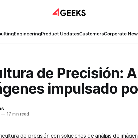
ulting
Engineering
Product Updates
Customers
Corporate New
ltura de Precisión: A
ágenes impulsado po
as
—
17 min read
icultura de precisión con soluciones de análisis de imáge