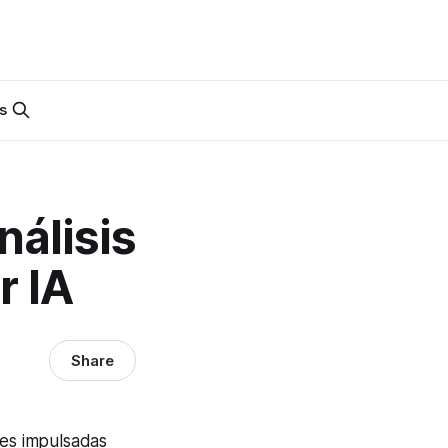
s
nálisis
r IA
Share
nes impulsadas