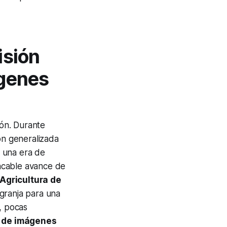
isión
ágenes
ón. Durante
ión generalizada
 una era de
lacable avance de
Agricultura de
 granja para una
, pocas
s de imágenes