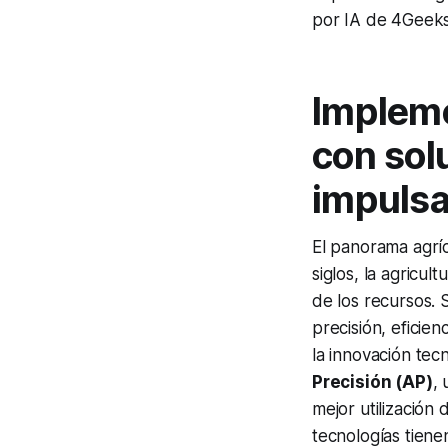
por IA de 4Geek
Impleme
con sol
impulsa
El panorama agrí
siglos, la agricul
de los recursos.
precisión, eficie
la innovación tec
Precisión (AP)
,
mejor utilización
tecnologías tien