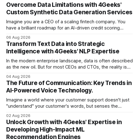
Overcome Data Limitations with 4Geeks'
Custom Synthetic Data Generation Services
Imagine you are a CEO of a scaling fintech company. You
have a brilliant roadmap for an AI-driven credit scoring
model that could revolutionize your lending process. You
06 Aug 2026
have the talent, the infrastructure, and the ambition. But
Transform Text Data into Strategic
there is one glaring wall in your path: your data is locked
Intelligence with 4Geeks' NLP Expertise
In the modern enterprise landscape, data is often described
as the new oil. But for most CEOs and CTOs, the reality is
less like a refined fuel and more like a vast, untapped
04 Aug 2026
swamp of unstructured text. Emails, customer support
The Future of Communication: Key Trends in
tickets, Slack threads, social media mentions, and PDF
AI-Powered Voice Technology.
reports contain
Imagine a world where your customer support doesn't just
"understand" your customer's words, but senses the
frustration in their voice, adjusts its tone in real-time to be
02 Aug 2026
more empathetic, and solves a complex billing dispute in
Unlock Growth with 4Geeks' Expertise in
thirty seconds—all without a human agent
Developing High-Impact ML
Recommendation Engines