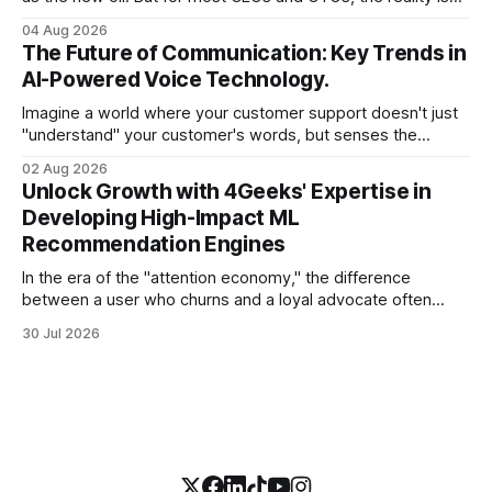
less like a refined fuel and more like a vast, untapped
04 Aug 2026
swamp of unstructured text. Emails, customer support
The Future of Communication: Key Trends in
tickets, Slack threads, social media mentions, and PDF
AI-Powered Voice Technology.
reports contain
Imagine a world where your customer support doesn't just
"understand" your customer's words, but senses the
frustration in their voice, adjusts its tone in real-time to be
02 Aug 2026
more empathetic, and solves a complex billing dispute in
Unlock Growth with 4Geeks' Expertise in
thirty seconds—all without a human agent
Developing High-Impact ML
Recommendation Engines
In the era of the "attention economy," the difference
between a user who churns and a loyal advocate often
comes down to a single moment: the moment they find
30 Jul 2026
exactly what they were looking for without having to search
for it. For high-growth SaaS companies and enterprises,