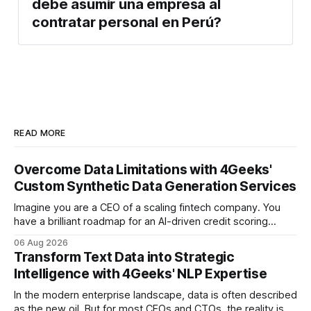
debe asumir una empresa al
contratar personal en Perú?
READ MORE
Overcome Data Limitations with 4Geeks'
Custom Synthetic Data Generation Services
Imagine you are a CEO of a scaling fintech company. You
have a brilliant roadmap for an AI-driven credit scoring
model that could revolutionize your lending process. You
06 Aug 2026
have the talent, the infrastructure, and the ambition. But
Transform Text Data into Strategic
there is one glaring wall in your path: your data is locked
Intelligence with 4Geeks' NLP Expertise
In the modern enterprise landscape, data is often described
as the new oil. But for most CEOs and CTOs, the reality is