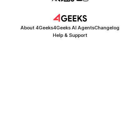
About 4Geeks
4Geeks AI Agents
Changelog
Help & Support