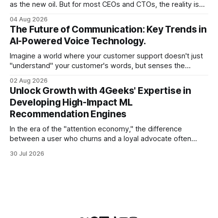
as the new oil. But for most CEOs and CTOs, the reality is
less like a refined fuel and more like a vast, untapped
04 Aug 2026
swamp of unstructured text. Emails, customer support
The Future of Communication: Key Trends in
tickets, Slack threads, social media mentions, and PDF
AI-Powered Voice Technology.
reports contain
Imagine a world where your customer support doesn't just
"understand" your customer's words, but senses the
frustration in their voice, adjusts its tone in real-time to be
02 Aug 2026
more empathetic, and solves a complex billing dispute in
Unlock Growth with 4Geeks' Expertise in
thirty seconds—all without a human agent
Developing High-Impact ML
Recommendation Engines
In the era of the "attention economy," the difference
between a user who churns and a loyal advocate often
comes down to a single moment: the moment they find
30 Jul 2026
exactly what they were looking for without having to search
for it. For high-growth SaaS companies and enterprises,