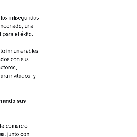
los milisegundos
bandonado, una
 para el éxito.
sto innumerables
ados con sus
ctores,
ra invitados, y
nando sus
 de comercio
s, junto con