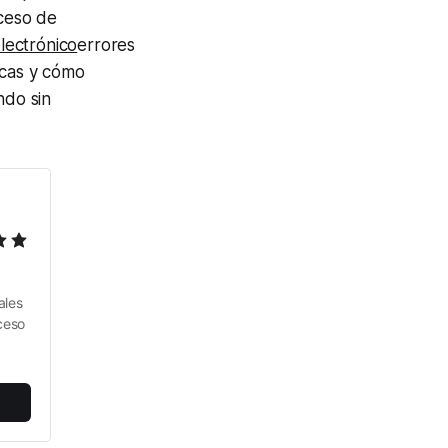
ceso de
lectrónico
errores
icas y cómo
ndo sin
les 
eso 