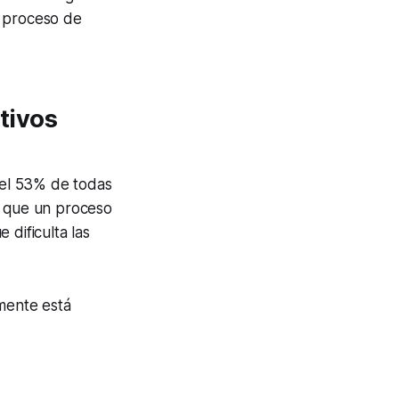
l proceso de
itivos
del 53% de todas
ca que un proceso
 dificulta las
amente está