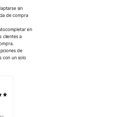
aptarse sin
ncia de compra
utocompletar en
 clientes a
compra.
opciones de
s con un solo
so 