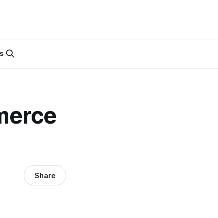
s
merce
Share