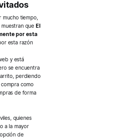
nvitados
ir mucho tiempo,
ta muestran que
El
mente por esta
or esta razón
web y está
pero se encuentra
arrito, perdiendo
de compra como
compras de forma
iles, quienes
o a la mayor
 opción de