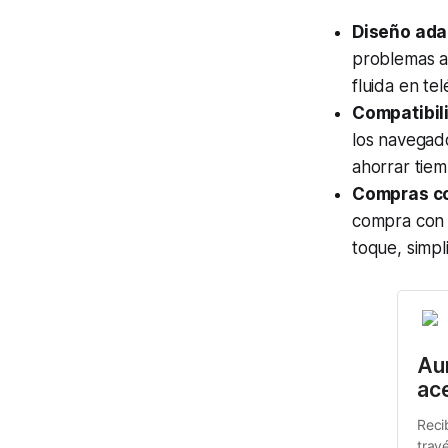
Diseño ada
problemas a
fluida en te
Compatibil
los navegado
ahorrar tie
Compras con
compra con u
toque, simpl
Aum
ac
Reci
trav