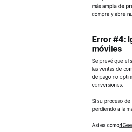
más amplia de pr
compra y abre nu
Error #4: 
móviles
Se prevé que el 
las ventas de co
de pago no optimi
conversiones.
Si su proceso de 
perdiendo a la ma
Así es como
4Gee