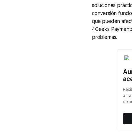
soluciones práct
conversión funci
que pueden afecta
4Geeks Payments 
problemas.
Aum
ac
Reci
a tr
de a