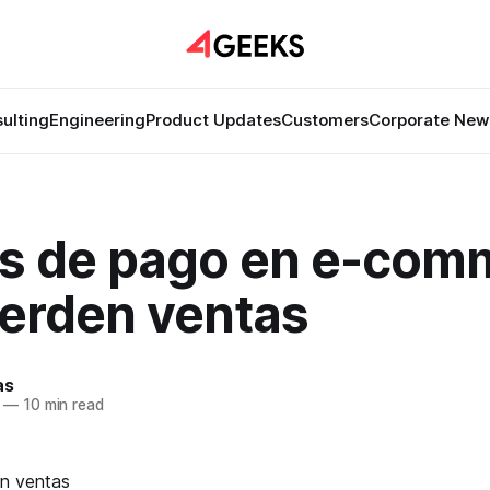
ulting
Engineering
Product Updates
Customers
Corporate New
es de pago en e-com
ierden ventas
as
—
10 min read