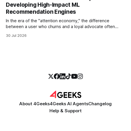
thirty seconds—all without a human agent
Developing High-Impact ML
Recommendation Engines
In the era of the "attention economy," the difference
between a user who churns and a loyal advocate often
comes down to a single moment: the moment they find
30 Jul 2026
exactly what they were looking for without having to search
for it. For high-growth SaaS companies and enterprises,
About 4Geeks
4Geeks AI Agents
Changelog
Help & Support