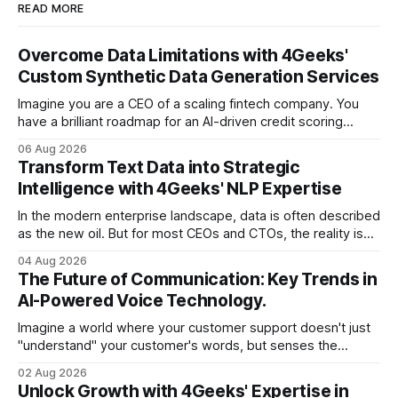
READ MORE
Overcome Data Limitations with 4Geeks'
Custom Synthetic Data Generation Services
Imagine you are a CEO of a scaling fintech company. You
have a brilliant roadmap for an AI-driven credit scoring
model that could revolutionize your lending process. You
06 Aug 2026
have the talent, the infrastructure, and the ambition. But
Transform Text Data into Strategic
there is one glaring wall in your path: your data is locked
Intelligence with 4Geeks' NLP Expertise
In the modern enterprise landscape, data is often described
as the new oil. But for most CEOs and CTOs, the reality is
less like a refined fuel and more like a vast, untapped
04 Aug 2026
swamp of unstructured text. Emails, customer support
The Future of Communication: Key Trends in
tickets, Slack threads, social media mentions, and PDF
AI-Powered Voice Technology.
reports contain
Imagine a world where your customer support doesn't just
"understand" your customer's words, but senses the
frustration in their voice, adjusts its tone in real-time to be
02 Aug 2026
more empathetic, and solves a complex billing dispute in
Unlock Growth with 4Geeks' Expertise in