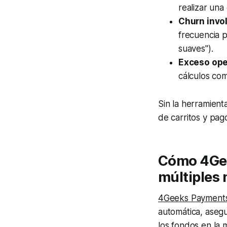
realizar una
Churn invol
frecuencia p
suaves").
Exceso ope
cálculos com
Sin la herramien
de carritos y pago
Cómo 4Gee
múltiples
4Geeks Payment
automática, asegu
los fondos en la