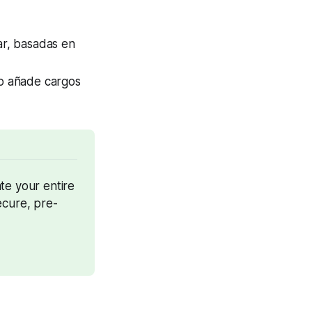
dar, basadas en
o añade cargos
te your entire 
ecure, pre-