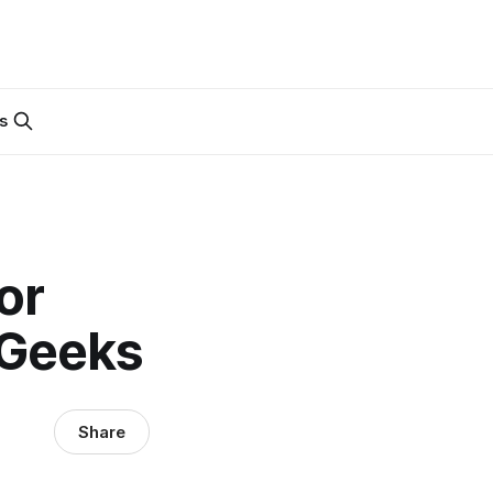
s
or
4Geeks
Share