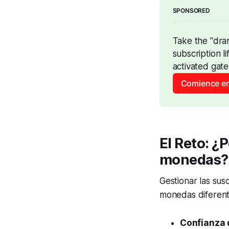
SPONSORED
Take the "dra
subscription l
activated gate
Comience en
El Reto: ¿P
monedas?
Gestionar las sus
monedas diferent
Confianza d