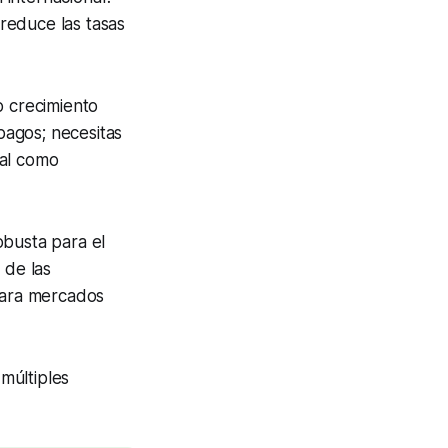
 reduce las tasas
o crecimiento
pagos; necesitas
ral como
busta para el
 de las
 para mercados
múltiples