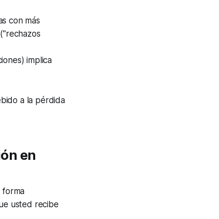
das con más
 ("rechazos
iones) implica
bido a la pérdida
ión en
e forma
que usted recibe