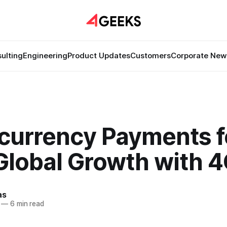
ulting
Engineering
Product Updates
Customers
Corporate New
-currency Payments f
Global Growth with 
as
—
6 min read