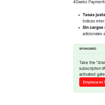
4Geeks Payments 
Tasas just
índices inte
Sin cargos 
adicionales a
SPONSORED
Take the "dra
subscription l
activated gate
Empieza en 