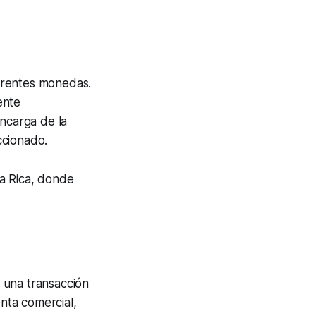
erentes monedas.
ente
encarga de la
ccionado.
ta Rica, donde
 una transacción
nta comercial,