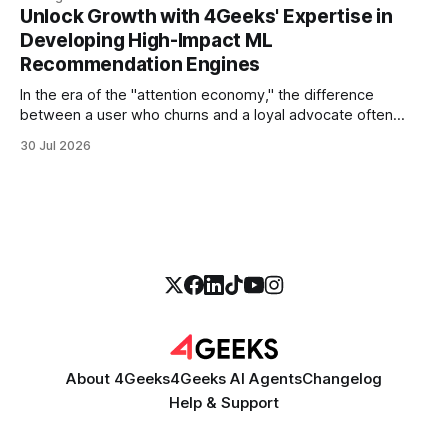
more empathetic, and solves a complex billing dispute in
Unlock Growth with 4Geeks' Expertise in
thirty seconds—all without a human agent
Developing High-Impact ML
Recommendation Engines
In the era of the "attention economy," the difference
between a user who churns and a loyal advocate often
comes down to a single moment: the moment they find
30 Jul 2026
exactly what they were looking for without having to search
for it. For high-growth SaaS companies and enterprises,
About 4Geeks
4Geeks AI Agents
Changelog
Help & Support