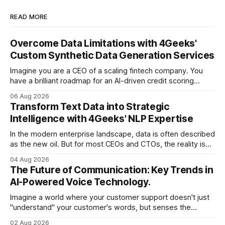
READ MORE
Overcome Data Limitations with 4Geeks'
Custom Synthetic Data Generation Services
Imagine you are a CEO of a scaling fintech company. You
have a brilliant roadmap for an AI-driven credit scoring
model that could revolutionize your lending process. You
06 Aug 2026
have the talent, the infrastructure, and the ambition. But
Transform Text Data into Strategic
there is one glaring wall in your path: your data is locked
Intelligence with 4Geeks' NLP Expertise
In the modern enterprise landscape, data is often described
as the new oil. But for most CEOs and CTOs, the reality is
less like a refined fuel and more like a vast, untapped
04 Aug 2026
swamp of unstructured text. Emails, customer support
The Future of Communication: Key Trends in
tickets, Slack threads, social media mentions, and PDF
AI-Powered Voice Technology.
reports contain
Imagine a world where your customer support doesn't just
"understand" your customer's words, but senses the
frustration in their voice, adjusts its tone in real-time to be
02 Aug 2026