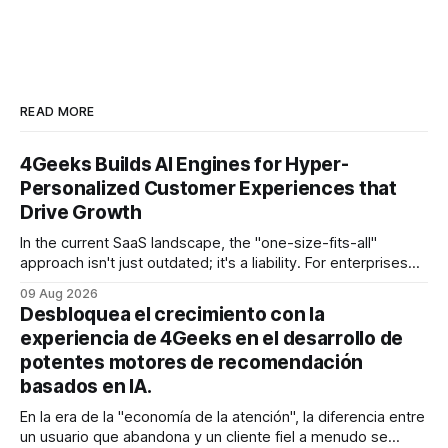
READ MORE
4Geeks Builds AI Engines for Hyper-
Personalized Customer Experiences that
Drive Growth
In the current SaaS landscape, the "one-size-fits-all"
approach isn't just outdated; it's a liability. For enterprises
generating millions in revenue, the gap between a generic
09 Aug 2026
user experience and a hyper-personalized journey is where
Desbloquea el crecimiento con la
the battle for customer retention is won
experiencia de 4Geeks en el desarrollo de
potentes motores de recomendación
basados en IA.
En la era de la "economía de la atención", la diferencia entre
un usuario que abandona y un cliente fiel a menudo se