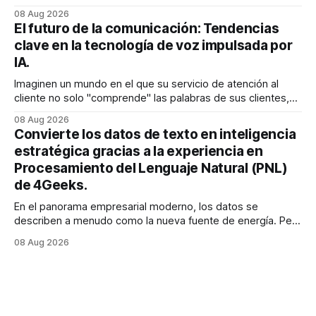
reduce a un único momento: el momento en que encuentra
08 Aug 2026
exactamente lo que estaba buscando sin tener que
El futuro de la comunicación: Tendencias
buscarlo. Para las empresas SaaS de rápido
clave en la tecnología de voz impulsada por
IA.
Imaginen un mundo en el que su servicio de atención al
cliente no solo "comprende" las palabras de sus clientes,
sino que también percibe la frustración en su voz, ajusta su
08 Aug 2026
tono en tiempo real para ser más empático y resuelve una
Convierte los datos de texto en inteligencia
compleja disputa de facturación en treinta
estratégica gracias a la experiencia en
Procesamiento del Lenguaje Natural (PNL)
de 4Geeks.
En el panorama empresarial moderno, los datos se
describen a menudo como la nueva fuente de energía. Pero
para la mayoría de los directores y directores técnicos, la
08 Aug 2026
realidad es más parecida a un pantano vasto e inexplorado
de texto no estructurado. Los correos electrónicos, las
solicitudes de soporte al