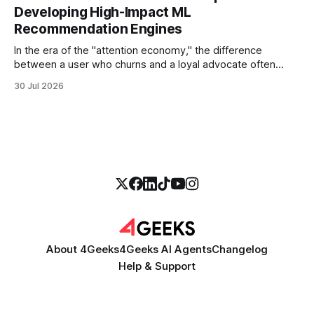
thirty seconds—all without a human agent
Developing High-Impact ML
Recommendation Engines
In the era of the "attention economy," the difference
between a user who churns and a loyal advocate often
comes down to a single moment: the moment they find
30 Jul 2026
exactly what they were looking for without having to search
for it. For high-growth SaaS companies and enterprises,
About 4Geeks
4Geeks AI Agents
Changelog
Help & Support