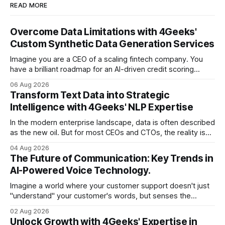
READ MORE
Overcome Data Limitations with 4Geeks'
Custom Synthetic Data Generation Services
Imagine you are a CEO of a scaling fintech company. You
have a brilliant roadmap for an AI-driven credit scoring
model that could revolutionize your lending process. You
06 Aug 2026
have the talent, the infrastructure, and the ambition. But
Transform Text Data into Strategic
there is one glaring wall in your path: your data is locked
Intelligence with 4Geeks' NLP Expertise
In the modern enterprise landscape, data is often described
as the new oil. But for most CEOs and CTOs, the reality is
less like a refined fuel and more like a vast, untapped
04 Aug 2026
swamp of unstructured text. Emails, customer support
The Future of Communication: Key Trends in
tickets, Slack threads, social media mentions, and PDF
AI-Powered Voice Technology.
reports contain
Imagine a world where your customer support doesn't just
"understand" your customer's words, but senses the
frustration in their voice, adjusts its tone in real-time to be
02 Aug 2026
more empathetic, and solves a complex billing dispute in
Unlock Growth with 4Geeks' Expertise in