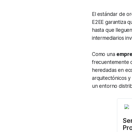
El estándar de or
E2EE garantiza qu
hasta que lleguen
intermediarios invi
Como una
empre
frecuentemente c
heredadas en ecos
arquitectónicos y
un entorno distr
Ser
Pr