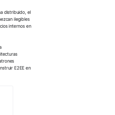
a distribuido, el
nezcan ilegibles
cios internos en
a
itecturas
atrones
onstruir E2EE en