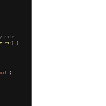
y pair
error
)
{
nil
{