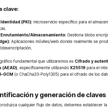
 clave:
 Identidad (PKI):
microservicio específico para el almace
cas.
e Enrutamiento/Almacenamiento:
Gestiona blobs encript
dge):
Aplicaciones móviles/web donde realmente se prod
/desencriptación.
tográfico fundamental que utilizaremos es
Cifrado y auten
s (AEAD)
, específicamente utilizando
X25519
para el int
6-GCM
(o ChaCha20-Poly1305) para el cifrado de los dat
entificación y generación de claves
roduzca cualquier flujo de datos, debemos establecer la 