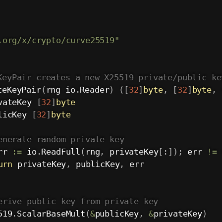
.org/x/crypto/curve25519"
KeyPair creates a new X25519 private/public ke
teKeyPair
(
rng io
.
Reader
)
(
[
32
]
byte
,
[
32
]
byte
,
vateKey 
[
32
]
byte
licKey 
[
32
]
byte
enerate random private key
rr 
:=
 io
.
ReadFull
(
rng
,
 privateKey
[
:
]
)
;
 err 
!=
urn
 privateKey
,
 publicKey
,
 err

erive public key from private key
519
.
ScalarBaseMult
(
&
publicKey
,
&
privateKey
)