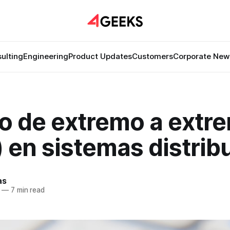
ulting
Engineering
Product Updates
Customers
Corporate New
do de extremo a extr
 en sistemas distrib
as
—
7 min read