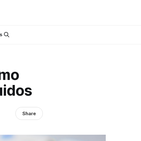
s
emo
uidos
Share