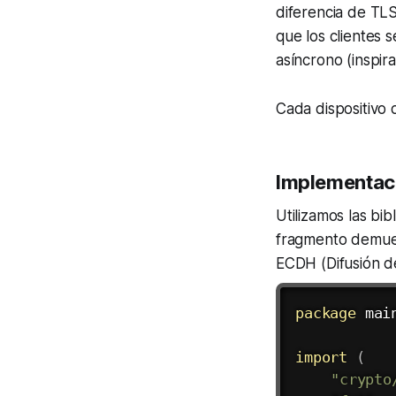
diferencia de TLS
que los clientes 
asíncrono (inspir
Cada dispositivo 
Implementac
Utilizamos las bi
fragmento demues
ECDH (Difusión de
package
 main
import
(
"crypto