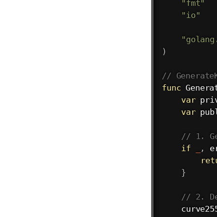
"fmt"
"io"
"golang
)
// Generate
func
Genera
var
 pri
var
 pub
// 1. G
if
_
,
 e
ret
}
// 2. D
	curve25