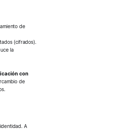
namiento de
ados (cifrados).
uce la
ticación con
ercambio de
os.
identidad. A