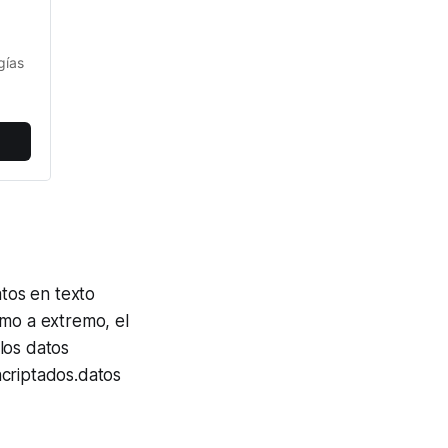
ías 
atos en texto
emo a extremo, el
los datos
criptados.
datos