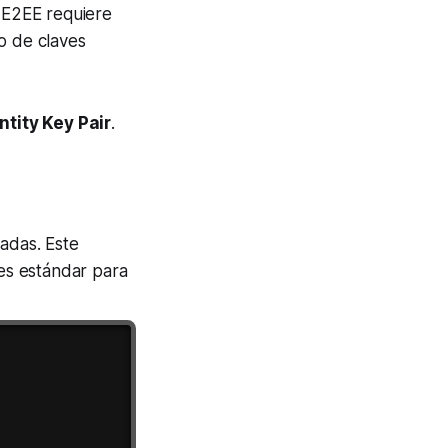
, E2EE requiere
o de claves
ntity Key Pair
.
adas. Este
es estándar para