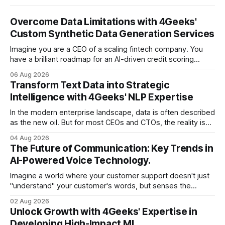
Overcome Data Limitations with 4Geeks'
Custom Synthetic Data Generation Services
Imagine you are a CEO of a scaling fintech company. You
have a brilliant roadmap for an AI-driven credit scoring
model that could revolutionize your lending process. You
06 Aug 2026
have the talent, the infrastructure, and the ambition. But
Transform Text Data into Strategic
there is one glaring wall in your path: your data is locked
Intelligence with 4Geeks' NLP Expertise
In the modern enterprise landscape, data is often described
as the new oil. But for most CEOs and CTOs, the reality is
less like a refined fuel and more like a vast, untapped
04 Aug 2026
swamp of unstructured text. Emails, customer support
The Future of Communication: Key Trends in
tickets, Slack threads, social media mentions, and PDF
AI-Powered Voice Technology.
reports contain
Imagine a world where your customer support doesn't just
"understand" your customer's words, but senses the
frustration in their voice, adjusts its tone in real-time to be
02 Aug 2026
more empathetic, and solves a complex billing dispute in
Unlock Growth with 4Geeks' Expertise in
thirty seconds—all without a human agent
Developing High-Impact ML