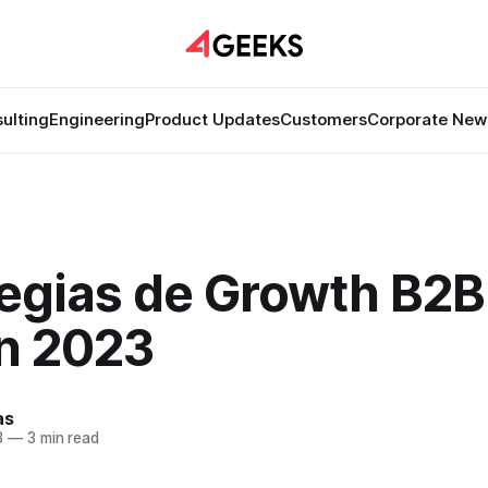
ulting
Engineering
Product Updates
Customers
Corporate New
egias de Growth B2B:
n 2023
as
3
—
3 min read