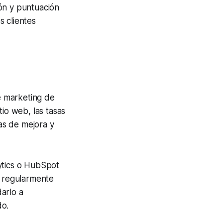
ón y puntuación
s clientes
s
de marketing de
tio web, las tasas
eas de mejora y
ytics o HubSpot
r regularmente
arlo a
do.