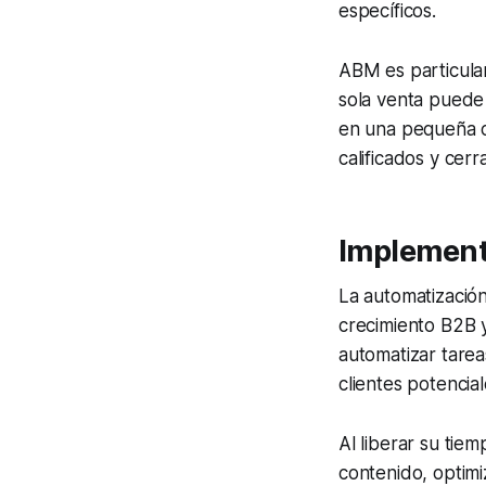
específicos.
ABM es particular
sola venta puede 
en una pequeña c
calificados y cer
Implement
La automatizació
crecimiento B2B y
automatizar tarea
clientes potencial
Al liberar su tie
contenido, optimi