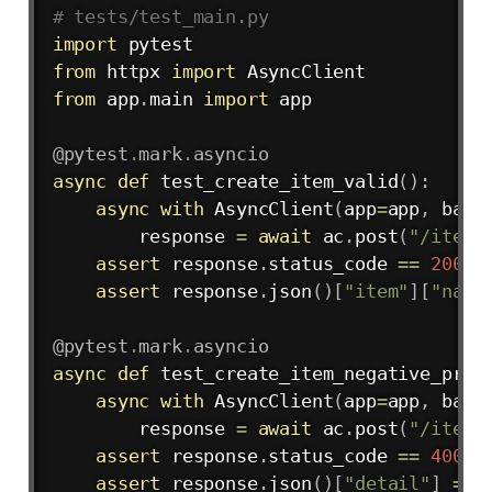
# tests/test_main.py
import
from
 httpx 
import
from
 app
.
main 
import
 app

@pytest
.
mark
.
asyncio
async
def
test_create_item_valid
(
)
:
async
with
 AsyncClient
(
app
=
app
,
 base
        response 
=
await
 ac
.
post
(
"/items
assert
 response
.
status_code 
==
200
assert
 response
.
json
(
)
[
"item"
]
[
"name
@pytest
.
mark
.
asyncio
async
def
test_create_item_negative_pric
async
with
 AsyncClient
(
app
=
app
,
 base
        response 
=
await
 ac
.
post
(
"/items
assert
 response
.
status_code 
==
400
assert
 response
.
json
(
)
[
"detail"
]
==