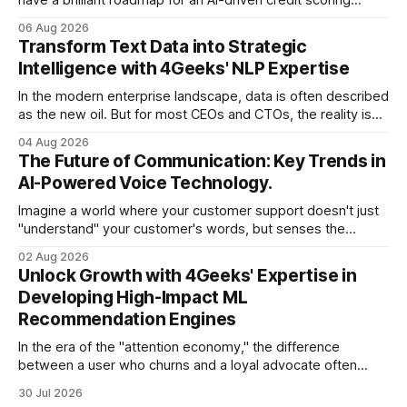
model that could revolutionize your lending process. You
06 Aug 2026
have the talent, the infrastructure, and the ambition. But
Transform Text Data into Strategic
there is one glaring wall in your path: your data is locked
Intelligence with 4Geeks' NLP Expertise
In the modern enterprise landscape, data is often described
as the new oil. But for most CEOs and CTOs, the reality is
less like a refined fuel and more like a vast, untapped
04 Aug 2026
swamp of unstructured text. Emails, customer support
The Future of Communication: Key Trends in
tickets, Slack threads, social media mentions, and PDF
AI-Powered Voice Technology.
reports contain
Imagine a world where your customer support doesn't just
"understand" your customer's words, but senses the
frustration in their voice, adjusts its tone in real-time to be
02 Aug 2026
more empathetic, and solves a complex billing dispute in
Unlock Growth with 4Geeks' Expertise in
thirty seconds—all without a human agent
Developing High-Impact ML
Recommendation Engines
In the era of the "attention economy," the difference
between a user who churns and a loyal advocate often
comes down to a single moment: the moment they find
30 Jul 2026
exactly what they were looking for without having to search