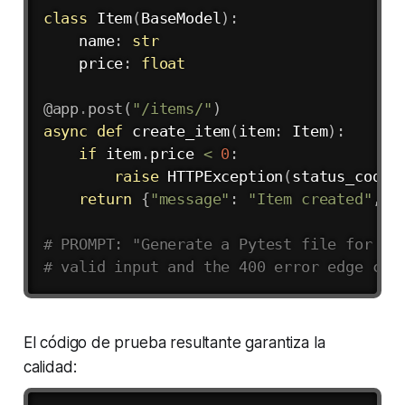
class
Item
(
BaseModel
)
:
    name
:
str
    price
:
float
@app
.
post
(
"/items/"
)
async
def
create_item
(
item
:
 Item
)
:
if
 item
.
price 
<
0
:
raise
 HTTPException
(
status_code
=
return
{
"message"
:
"Item created"
,
"
# PROMPT: "Generate a Pytest file for th
# valid input and the 400 error edge cas
El código de prueba resultante garantiza la
calidad: