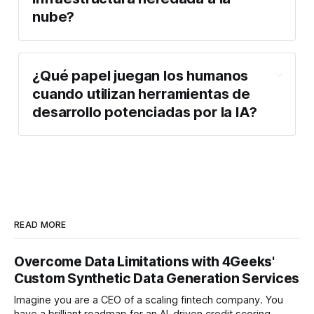
nube?
Ingeniería en la Nube
4Geeks AI Studio
¿Qué papel juegan los humanos 
cuando utilizan herramientas de 
desarrollo potenciadas por la IA?
AWS Lambda
4Geeks 
AI Studio
READ MORE
Overcome Data Limitations with 4Geeks'
Custom Synthetic Data Generation Services
Imagine you are a CEO of a scaling fintech company. You
have a brilliant roadmap for an AI-driven credit scoring