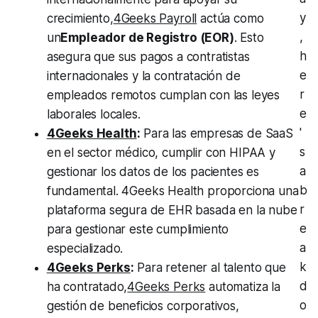
y
crecimiento,
4Geeks Payroll
actúa como
,
un
Empleador de Registro (EOR)
. Esto
h
asegura que sus pagos a contratistas
e
internacionales y la contratación de
r
empleados remotos cumplan con las leyes
e
laborales locales.
'
4Geeks Health
:
Para las empresas de SaaS
s
en el sector médico, cumplir con HIPAA y
a
gestionar los datos de los pacientes es
b
fundamental. 4Geeks Health proporciona una
r
plataforma segura de EHR basada en la nube
e
para gestionar este cumplimiento
a
especializado.
k
4Geeks Perks
:
Para retener al talento que
d
ha contratado,
4Geeks Perks
automatiza la
o
gestión de beneficios corporativos,