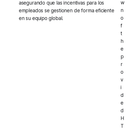
w
asegurando que las incentivas para los
n
empleados se gestionen de forma eficiente
o
en su equipo global.
f
t
h
e
p
r
o
v
i
d
e
d
H
T