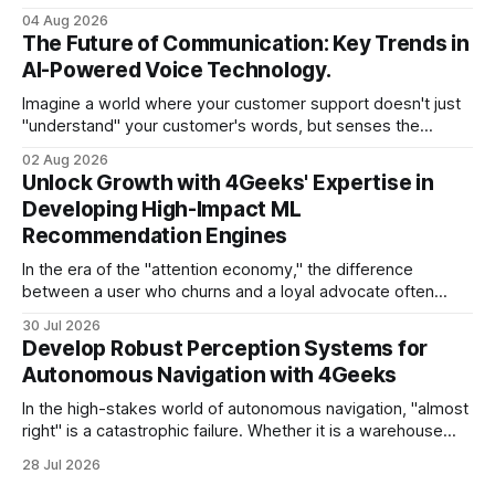
less like a refined fuel and more like a vast, untapped
04 Aug 2026
swamp of unstructured text. Emails, customer support
The Future of Communication: Key Trends in
tickets, Slack threads, social media mentions, and PDF
AI-Powered Voice Technology.
reports contain
Imagine a world where your customer support doesn't just
"understand" your customer's words, but senses the
frustration in their voice, adjusts its tone in real-time to be
02 Aug 2026
more empathetic, and solves a complex billing dispute in
Unlock Growth with 4Geeks' Expertise in
thirty seconds—all without a human agent
Developing High-Impact ML
Recommendation Engines
In the era of the "attention economy," the difference
between a user who churns and a loyal advocate often
comes down to a single moment: the moment they find
30 Jul 2026
exactly what they were looking for without having to search
Develop Robust Perception Systems for
for it. For high-growth SaaS companies and enterprises,
Autonomous Navigation with 4Geeks
In the high-stakes world of autonomous navigation, "almost
right" is a catastrophic failure. Whether it is a warehouse
robot maneuvering through a crowded logistics hub or a
28 Jul 2026
sophisticated delivery drone navigating urban canyons, the