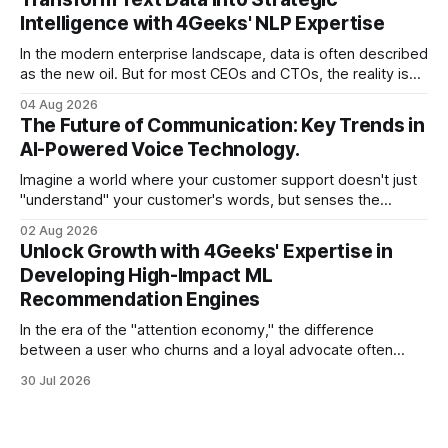
there is one glaring wall in your path: your data is locked
Intelligence with 4Geeks' NLP Expertise
In the modern enterprise landscape, data is often described
as the new oil. But for most CEOs and CTOs, the reality is
less like a refined fuel and more like a vast, untapped
04 Aug 2026
swamp of unstructured text. Emails, customer support
The Future of Communication: Key Trends in
tickets, Slack threads, social media mentions, and PDF
AI-Powered Voice Technology.
reports contain
Imagine a world where your customer support doesn't just
"understand" your customer's words, but senses the
frustration in their voice, adjusts its tone in real-time to be
02 Aug 2026
more empathetic, and solves a complex billing dispute in
Unlock Growth with 4Geeks' Expertise in
thirty seconds—all without a human agent
Developing High-Impact ML
Recommendation Engines
In the era of the "attention economy," the difference
between a user who churns and a loyal advocate often
comes down to a single moment: the moment they find
30 Jul 2026
exactly what they were looking for without having to search
for it. For high-growth SaaS companies and enterprises,