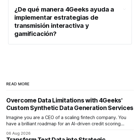
¿De qué manera 4Geeks ayuda a
implementar estrategias de
transmisión interactiva y
gamificación?
READ MORE
Overcome Data Limitations with 4Geeks'
Custom Synthetic Data Generation Services
Imagine you are a CEO of a scaling fintech company. You
have a brilliant roadmap for an AI-driven credit scoring
model that could revolutionize your lending process. You
06 Aug 2026
have the talent, the infrastructure, and the ambition. But
Transform Text Data into Strategic