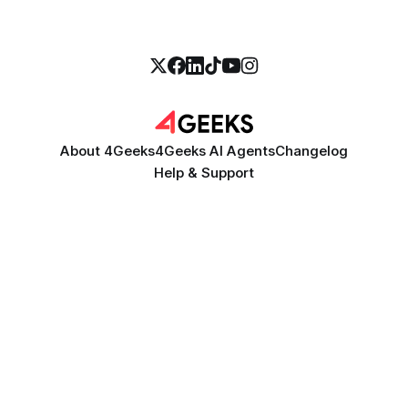
About 4Geeks
4Geeks AI Agents
Changelog
Help & Support