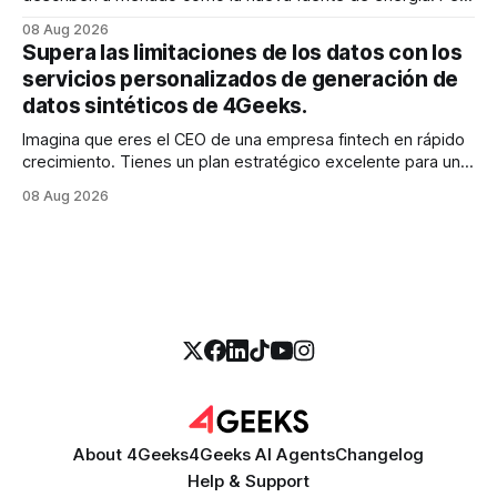
para la mayoría de los directores y directores técnicos, la
08 Aug 2026
realidad es más parecida a un pantano vasto e inexplorado
Supera las limitaciones de los datos con los
de texto no estructurado. Los correos electrónicos, las
servicios personalizados de generación de
solicitudes de soporte al
datos sintéticos de 4Geeks.
Imagina que eres el CEO de una empresa fintech en rápido
crecimiento. Tienes un plan estratégico excelente para un
modelo de calificación crediticia impulsado por la IA que
08 Aug 2026
podría revolucionar tu proceso de préstamo. Tienes el
talento, la infraestructura y la ambición. Pero hay una
barrera importante en tu camino:
About 4Geeks
4Geeks AI Agents
Changelog
Help & Support