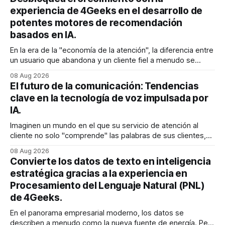
experiencia de 4Geeks en el desarrollo de
potentes motores de recomendación
basados en IA.
En la era de la "economía de la atención", la diferencia entre
un usuario que abandona y un cliente fiel a menudo se
reduce a un único momento: el momento en que encuentra
08 Aug 2026
exactamente lo que estaba buscando sin tener que
El futuro de la comunicación: Tendencias
buscarlo. Para las empresas SaaS de rápido
clave en la tecnología de voz impulsada por
IA.
Imaginen un mundo en el que su servicio de atención al
cliente no solo "comprende" las palabras de sus clientes,
sino que también percibe la frustración en su voz, ajusta su
08 Aug 2026
tono en tiempo real para ser más empático y resuelve una
Convierte los datos de texto en inteligencia
compleja disputa de facturación en treinta
estratégica gracias a la experiencia en
Procesamiento del Lenguaje Natural (PNL)
de 4Geeks.
En el panorama empresarial moderno, los datos se
describen a menudo como la nueva fuente de energía. Pero