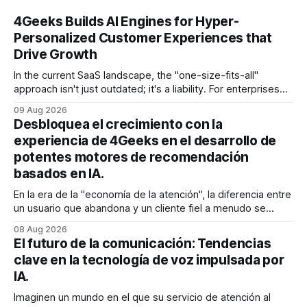
RPA
4Geeks Builds AI Engines for Hyper-
Personalized Customer Experiences that
Drive Growth
In the current SaaS landscape, the "one-size-fits-all"
approach isn't just outdated; it's a liability. For enterprises
generating millions in revenue, the gap between a generic
09 Aug 2026
user experience and a hyper-personalized journey is where
Desbloquea el crecimiento con la
the battle for customer retention is won
experiencia de 4Geeks en el desarrollo de
potentes motores de recomendación
basados en IA.
En la era de la "economía de la atención", la diferencia entre
un usuario que abandona y un cliente fiel a menudo se
reduce a un único momento: el momento en que encuentra
08 Aug 2026
exactamente lo que estaba buscando sin tener que
El futuro de la comunicación: Tendencias
buscarlo. Para las empresas SaaS de rápido
clave en la tecnología de voz impulsada por
IA.
Imaginen un mundo en el que su servicio de atención al