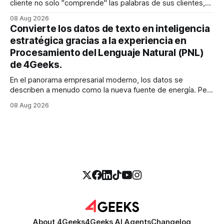
cliente no solo "comprende" las palabras de sus clientes,
sino que también percibe la frustración en su voz, ajusta su
08 Aug 2026
tono en tiempo real para ser más empático y resuelve una
Convierte los datos de texto en inteligencia
compleja disputa de facturación en treinta
estratégica gracias a la experiencia en
Procesamiento del Lenguaje Natural (PNL)
de 4Geeks.
En el panorama empresarial moderno, los datos se
describen a menudo como la nueva fuente de energía. Pero
para la mayoría de los directores y directores técnicos, la
08 Aug 2026
realidad es más parecida a un pantano vasto e inexplorado
de texto no estructurado. Los correos electrónicos, las
solicitudes de soporte al
About 4Geeks
4Geeks AI Agents
Changelog