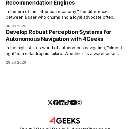
Recommendation Engines
In the era of the "attention economy," the difference
between a user who churns and a loyal advocate often
comes down to a single moment: the moment they find
30 Jul 2026
exactly what they were looking for without having to search
Develop Robust Perception Systems for
for it. For high-growth SaaS companies and enterprises,
Autonomous Navigation with 4Geeks
In the high-stakes world of autonomous navigation, "almost
right" is a catastrophic failure. Whether it is a warehouse
robot maneuvering through a crowded logistics hub or a
28 Jul 2026
sophisticated delivery drone navigating urban canyons, the
difference between a successful mission and a costly
collision lies in the perception