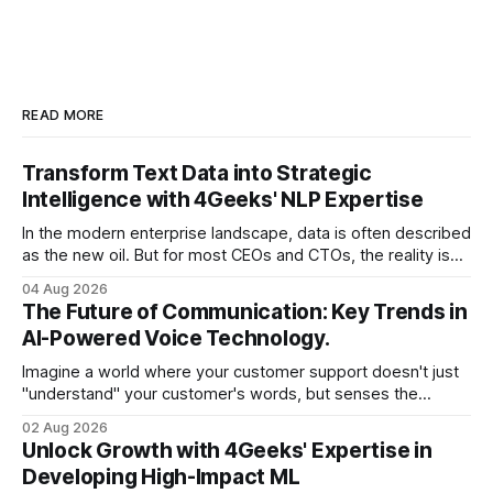
READ MORE
Transform Text Data into Strategic
Intelligence with 4Geeks' NLP Expertise
In the modern enterprise landscape, data is often described
as the new oil. But for most CEOs and CTOs, the reality is
less like a refined fuel and more like a vast, untapped
04 Aug 2026
swamp of unstructured text. Emails, customer support
The Future of Communication: Key Trends in
tickets, Slack threads, social media mentions, and PDF
AI-Powered Voice Technology.
reports contain
Imagine a world where your customer support doesn't just
"understand" your customer's words, but senses the
frustration in their voice, adjusts its tone in real-time to be
02 Aug 2026
more empathetic, and solves a complex billing dispute in
Unlock Growth with 4Geeks' Expertise in
thirty seconds—all without a human agent
Developing High-Impact ML