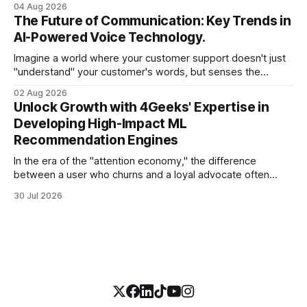
04 Aug 2026
swamp of unstructured text. Emails, customer support
The Future of Communication: Key Trends in
tickets, Slack threads, social media mentions, and PDF
AI-Powered Voice Technology.
reports contain
Imagine a world where your customer support doesn't just
"understand" your customer's words, but senses the
frustration in their voice, adjusts its tone in real-time to be
02 Aug 2026
more empathetic, and solves a complex billing dispute in
Unlock Growth with 4Geeks' Expertise in
thirty seconds—all without a human agent
Developing High-Impact ML
Recommendation Engines
In the era of the "attention economy," the difference
between a user who churns and a loyal advocate often
comes down to a single moment: the moment they find
30 Jul 2026
exactly what they were looking for without having to search
for it. For high-growth SaaS companies and enterprises,