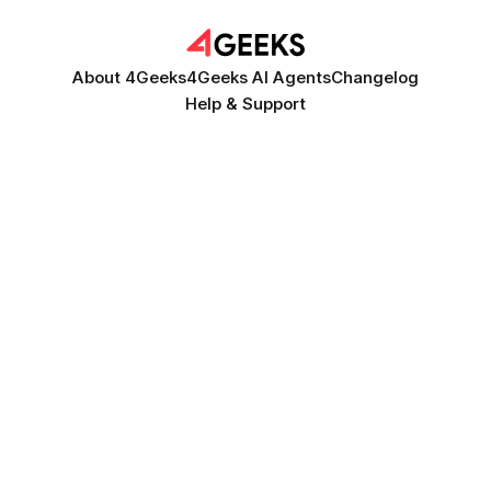
About 4Geeks
4Geeks AI Agents
Changelog
Help & Support