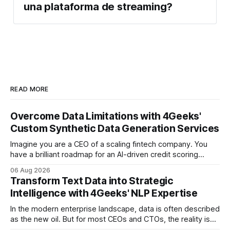
una plataforma de streaming?
READ MORE
Overcome Data Limitations with 4Geeks'
Custom Synthetic Data Generation Services
Imagine you are a CEO of a scaling fintech company. You
have a brilliant roadmap for an AI-driven credit scoring
model that could revolutionize your lending process. You
06 Aug 2026
have the talent, the infrastructure, and the ambition. But
Transform Text Data into Strategic
there is one glaring wall in your path: your data is locked
Intelligence with 4Geeks' NLP Expertise
In the modern enterprise landscape, data is often described
as the new oil. But for most CEOs and CTOs, the reality is
less like a refined fuel and more like a vast, untapped