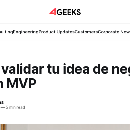
ulting
Engineering
Product Updates
Customers
Corporate New
alidar tu idea de n
n MVP
as
—
5 min read