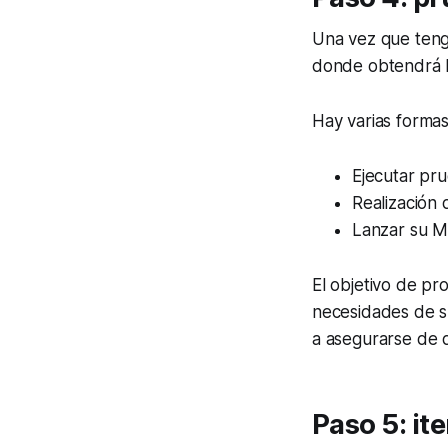
Una vez que tenga
donde obtendrá l
Hay varias forma
Ejecutar pru
Realización
Lanzar su M
El objetivo de pr
necesidades de su
a asegurarse de q
Paso 5: it