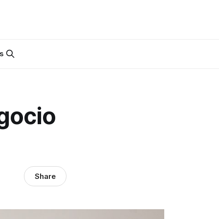
s
egocio
Share