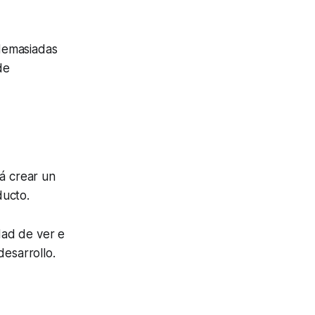
demasiadas
de
á crear un
ducto.
dad de ver e
desarrollo.