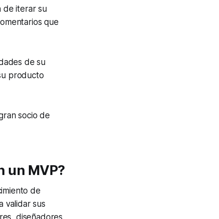
de iterar su
 comentarios que
sidades de su
 su producto
gran socio de
con un MVP?
imiento de
 validar sus
res, diseñadores