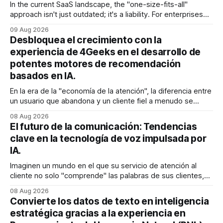
In the current SaaS landscape, the "one-size-fits-all"
approach isn't just outdated; it's a liability. For enterprises
generating millions in revenue, the gap between a generic
09 Aug 2026
user experience and a hyper-personalized journey is where
Desbloquea el crecimiento con la
the battle for customer retention is won
experiencia de 4Geeks en el desarrollo de
potentes motores de recomendación
basados en IA.
En la era de la "economía de la atención", la diferencia entre
un usuario que abandona y un cliente fiel a menudo se
reduce a un único momento: el momento en que encuentra
08 Aug 2026
exactamente lo que estaba buscando sin tener que
El futuro de la comunicación: Tendencias
buscarlo. Para las empresas SaaS de rápido
clave en la tecnología de voz impulsada por
IA.
Imaginen un mundo en el que su servicio de atención al
cliente no solo "comprende" las palabras de sus clientes,
sino que también percibe la frustración en su voz, ajusta su
08 Aug 2026
tono en tiempo real para ser más empático y resuelve una
Convierte los datos de texto en inteligencia
compleja disputa de facturación en treinta
estratégica gracias a la experiencia en