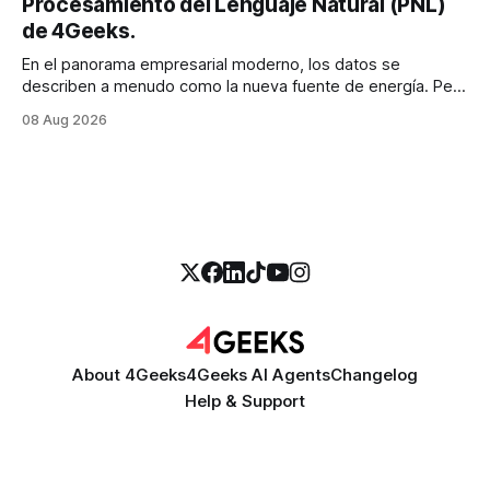
Procesamiento del Lenguaje Natural (PNL)
de 4Geeks.
En el panorama empresarial moderno, los datos se
describen a menudo como la nueva fuente de energía. Pero
para la mayoría de los directores y directores técnicos, la
08 Aug 2026
realidad es más parecida a un pantano vasto e inexplorado
de texto no estructurado. Los correos electrónicos, las
solicitudes de soporte al
About 4Geeks
4Geeks AI Agents
Changelog
Help & Support